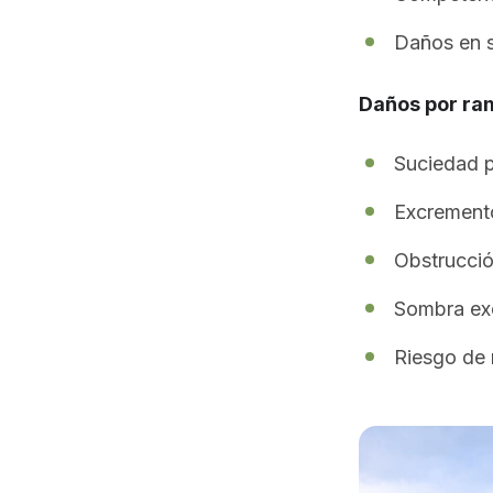
Daños en s
Daños por ra
Suciedad p
Excrement
Obstrucci
Sombra exc
Riesgo de 