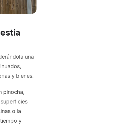
lestia
iderándola una
tinuados,
onas y bienes.
n pinocha,
 superficies
inas o la
 tiempo y