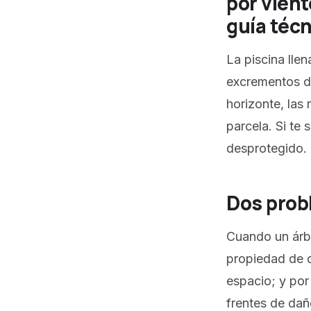
por vient
guía técn
La piscina lle
excrementos de
horizonte, las
parcela. Si te
desprotegido.
Dos prob
Cuando un árbo
propiedad de d
espacio; y por
frentes de da