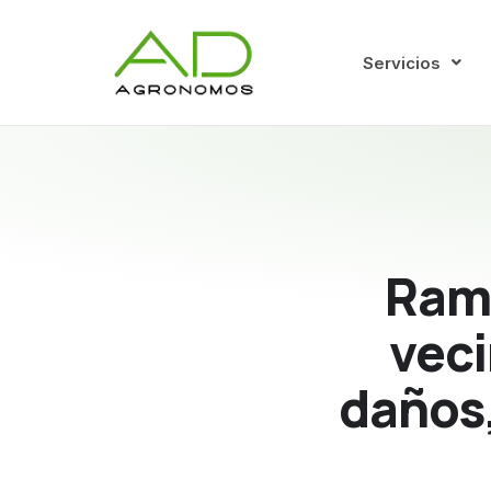
Servicios
Rama
veci
daños,