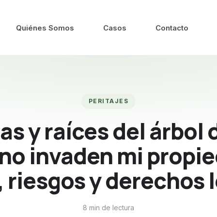
Quiénes Somos
Casos
Contacto
PERITAJES
s y raíces del árbol 
no invaden mi propi
 riesgos y derechos 
8 min de lectura