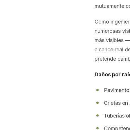
mutuamente co
Como ingenier
numerosas visi
más visibles —
alcance real d
pretende camb
Daños por raí
Pavimento 
Grietas en
Tuberías o
Competenc