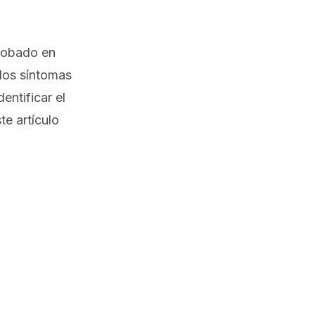
robado en
 los síntomas
entificar el
te artículo