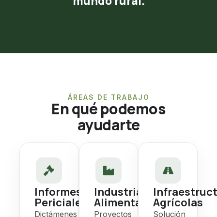
mundo rural.
ÁREAS DE TRABAJO
En qué podemos
ayudarte
Informes
Industria
Infraestruc
Periciales
Alimentaria
Agrícolas
Dictámenes
Proyectos
Solución