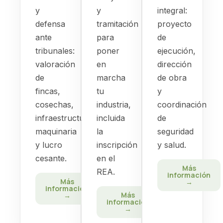
y
y
integral:
defensa
tramitación
proyecto
ante
para
de
tribunales:
poner
ejecución,
valoración
en
dirección
de
marcha
de obra
fincas,
tu
y
cosechas,
industria,
coordinación
infraestructuras,
incluida
de
maquinaria
la
seguridad
y lucro
inscripción
y salud.
cesante.
en el
Más
REA.
información
Más
→
información
Más
→
información
→