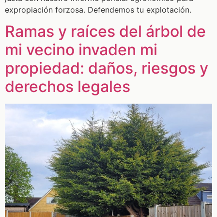
expropiación forzosa. Defendemos tu explotación.
Ramas y raíces del árbol de
mi vecino invaden mi
propiedad: daños, riesgos y
derechos legales