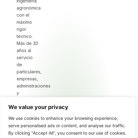
Ingeniería
agronómica
con el
máximo
rigor
técnico.
Más de 30
años al
servicio
de
particulares,
empresas,
administraciones
y
despachos
We value your privacy
jurídicos.
We use cookies to enhance your browsing experience,
serve personalised ads or content, and analyse our traffic.
© 2026 AD Agrónomos · Ingeniería agronómica en Valencia
By clicking "Accept All", you consent to our use of cookies.
Aviso legal
Privacidad
Cookies