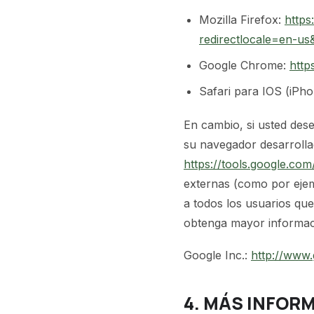
Mozilla Firefox:
https
redirectlocale=en-us
Google Chrome:
http
Safari para IOS (iPho
En cambio, si usted des
su navegador desarrollad
https://tools.google.co
externas (como por ejem
a todos los usuarios que
obtenga mayor informac
Google Inc.:
http://www.g
4. MÁS INFOR