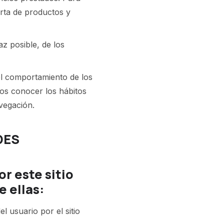
erta de productos y
az posible, de los
l comportamiento de los
mos conocer los hábitos
avegación.
DES
or este sitio
e ellas:
l usuario por el sitio