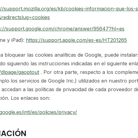
://support.mozilla.org/es/kb/cookies-informacion-que-los-
&redirectslug=cookies
s://support.google.com/chrome/answer/95647?hl=es
ne y iPad):
https://support.apple.com/es-es/HT201265
ea bloquear las cookies analíticas de Google, puede insta
o siguiendo las instrucciones indicadas en el siguiente enl
m/dlpage/gaoptout
. Por otra parte, respecto a los complem
plo los servicios de Google Inc.) utilizados en nuestro p
 accedan a las políticas de privacidad de cada proveedor d
ión. Los enlaces son:
oogle.es/intl/es/policies/privacy/
MACIÓN