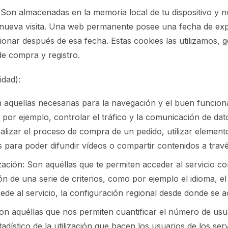
 Son almacenadas en la memoria local de tu dispositivo y n
 nueva visita. Una web permanente posee una fecha de exp
ionar después de esa fecha. Estas cookies las utilizamos, 
s de compra y registro.
idad):
n aquellas necesarias para la navegación y el buen funcio
por ejemplo, controlar el tráfico y la comunicación de dat
ealizar el proceso de compra de un pedido, utilizar element
para poder difundir vídeos o compartir contenidos a travé
ación: Son aquéllas que te permiten acceder al servicio co
ón de una serie de criterios, como por ejemplo el idioma, e
ede al servicio, la configuración regional desde donde se ac
Son aquéllas que nos permiten cuantificar el número de usuar
tadístico de la utilización que hacen los usuarios de los ser