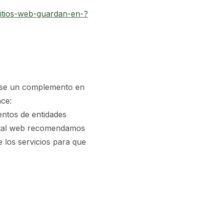
sitios-web-guardan-en-?
larse un complemento en
ace:
entos de entidades
ortal web recomendamos
e los servicios para que