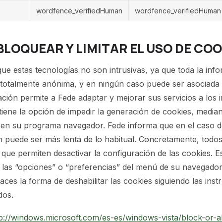
wordfence_verifiedHuman
wordfence_verifiedHuman
BLOQUEAR Y LIMITAR EL USO DE CO
ue estas tecnologías no son intrusivas, ya que toda la inf
s totalmente anónima, y en ningún caso puede ser asociada
mación permite a Fede adaptar y mejorar sus servicios a los i
tiene la opción de impedir la generación de cookies, median
en su programa navegador. Fede informa que en el caso de
n puede ser más lenta de lo habitual. Concretamente, todo
ue permiten desactivar la configuración de las cookies. Es
las “opciones” o “preferencias” del menú de su navegador.
es la forma de deshabilitar las cookies siguiendo las inst
dos.
p://windows.microsoft.com/es-es/windows-vista/block-or-a