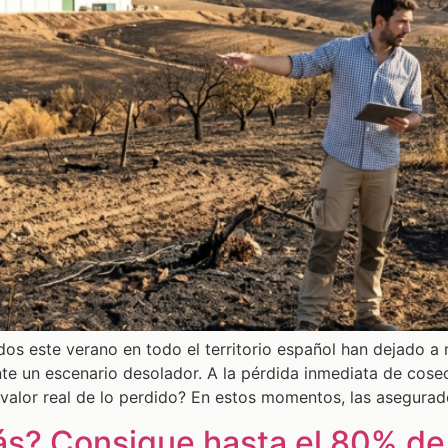
idos este verano en todo el territorio español han dejado a
ante un escenario desolador. A la pérdida inmediata de cose
 valor real de lo perdido? En estos momentos, las asegura
rás? Consigue hasta el 80% de