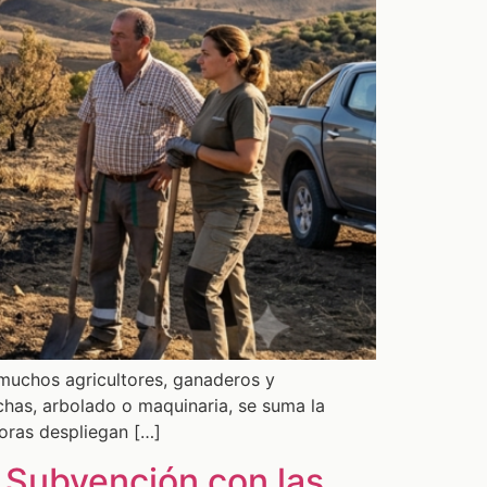
 muchos agricultores, ganaderos y
chas, arbolado o maquinaria, se suma la
doras despliegan […]
 Subvención con las