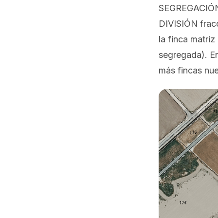
SEGREGACIÓN s
DIVISIÓN frac
la finca matri
segregada). En
más fincas nu