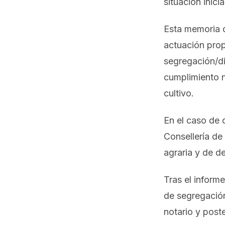
situación inici
Esta memoria d
actuación prop
segregación/di
cumplimiento n
cultivo.
En el caso de q
Consellería de
agraria y de de
Tras el inform
de segregación
notario y poste