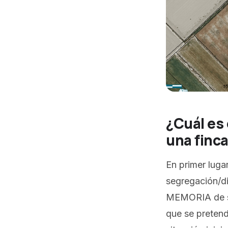
¿Cuál es 
una finca
En primer lugar
segregación/di
MEMORIA de se
que se pretend