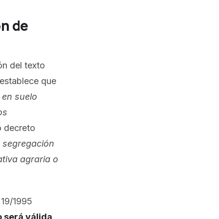
ón de
ón del texto
 establece que
 en suelo
os
o decreto
o segregación
tiva agraria o
y 19/1995
o será válida