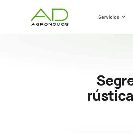
Servicios
Segre
rústic