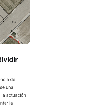
ividir
encia de
rse una
 la actuación
ntar la