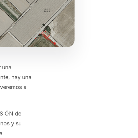
r una
ante, hay una
o veremos a
ISIÓN de
enos y su
a