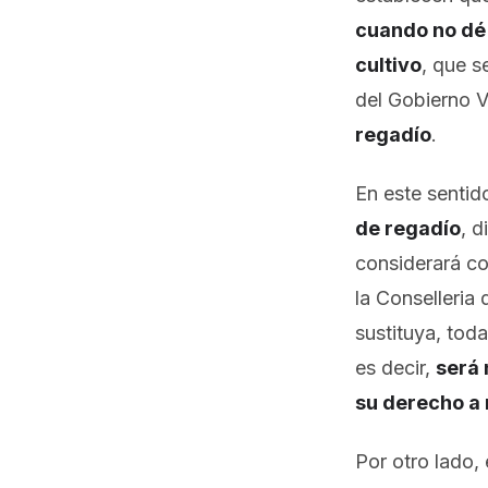
cuando no dé 
cultivo
, que s
del Gobierno 
regadío
.
En este sentid
de regadío
, d
considerará c
la Conselleria
sustituya, toda
es decir,
será 
su derecho a 
Por otro lado,