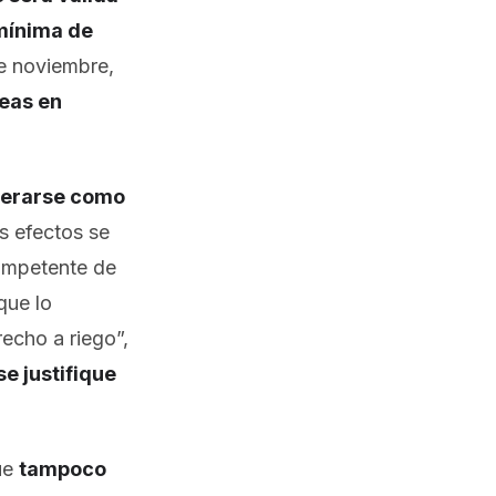
 mínima de
de noviembre,
reas en
iderarse como
os efectos se
ompetente de
que lo
recho a riego”,
e justifique
que
tampoco