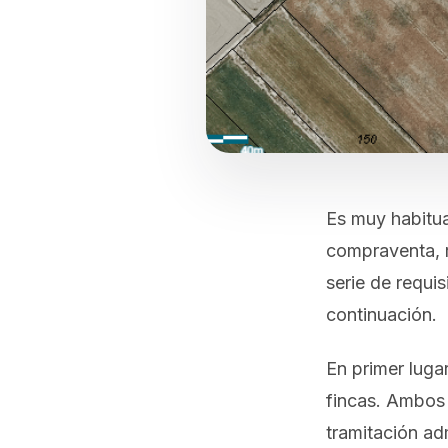
Es muy habitua
compraventa, r
serie de requi
continuación.
En primer lug
fincas. Ambos 
tramitación ad