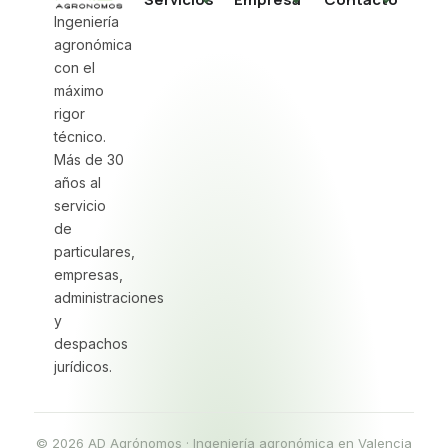
Ingeniería
agronómica
con el
máximo
rigor
técnico.
Más de 30
años al
servicio
de
particulares,
empresas,
administraciones
y
despachos
jurídicos.
© 2026 AD Agrónomos · Ingeniería agronómica en Valencia